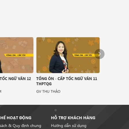
 TỐC NGỮ VĂN 12
TỔNG ÔN - CẤP TỐC NGỮ VĂN 11
TỔNG ÔN - CẤ
THPTQG
THPTQG
M
GV THU THẢO
GV TRẦN DUN
CHẾ HOẠT ĐỘNG
HỖ TRỢ KHÁCH HÀNG
sách & Quy định chung
Hướng dẫn sử dụng