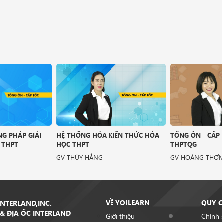
G PHÁP GIẢI
HỆ THỐNG HÓA KIẾN THỨC HÓA
TỔNG ÔN - CẤP
 THPT
HỌC THPT
THPTQG
GV THÚY HẰNG
GV HOÀNG THƠ
VỀ YO!LEARN
QUY 
NTERLAND,INC.
& ĐỊA ỐC INTERLAND
Giới thiệu
Chính 