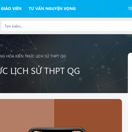
 GIÁO VIÊN
TƯ VẤN NGUYỆN VỌNG
T
NG HÓA KIẾN THỨC LỊCH SỬ THPT QG
C LỊCH SỬ THPT QG