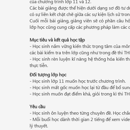
của chương trình lớp 11 và 12.
Các bài giảng được thể hiện dưới dạng sơ đồ tư d
có sự liên kết chặt chẽ giữa các sự kiện lịch sử tr
Cuối mỗi bài giảng, giảng viên sẽ có phần câu hỏ
lớp học cũng cung cấp các phương pháp làm các d
Mục tiêu và kết quả học tập
- Học sinh nắm vững kiến thức trọng tâm của môn 
các bài kiểm tra trên lớp cũng như trong đề thi T
- Học sinh rèn luyện kĩ năng hệ thống hóa kiến th
thực tiễn.
Đối tượng lớp học
- Học sinh lớp 11 muốn học trước chương trình.
- Học sinh mất gốc muốn học lại từ đầu để bổ sung
- Học sinh muốn đạt điểm khá, giỏi trong kì thi T
Yêu cầu
- Học sinh ôn luyện theo từng chuyên đề. Học chắc
- Mỗi buổi học dành thời gian 2 tiếng để xem vide
lý thuyết.