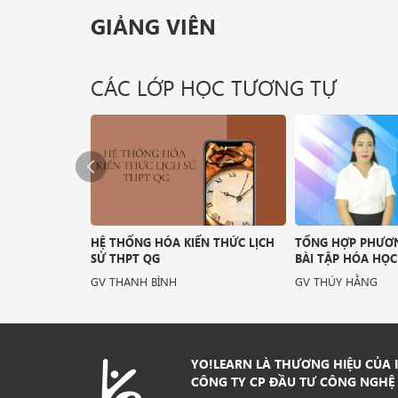
GIẢNG VIÊN
CÁC LỚP HỌC TƯƠNG TỰ
 THPT QG
HỆ THỐNG HÓA KIẾN THỨC LỊCH
TỔNG HỢP PHƯƠN
SỬ THPT QG
BÀI TẬP HÓA HỌC
GV THANH BÌNH
GV THÚY HẰNG
YO!LEARN LÀ THƯƠNG HIỆU CỦA I
CÔNG TY CP ĐẦU TƯ CÔNG NGHỆ 