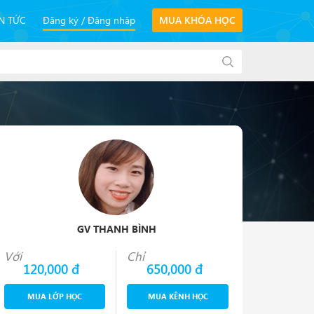
IN TỨC
Đăng ký
Đăng nhập
MUA KHÓA HỌC
GV THANH BÌNH
Với
Chỉ
120,000 đ
650,000 đ
MUA LỚP HỌC
MUA KÊNH HỌC