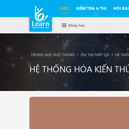
HỌC
KIỂM TRA & THI
HỎI BÀI
Khóa học
TRUNG HỌC PHỔ THÔNG
ÔN THI THPT QG
HỆ THỐ
HỆ THỐNG HÓA KIẾN THỨ